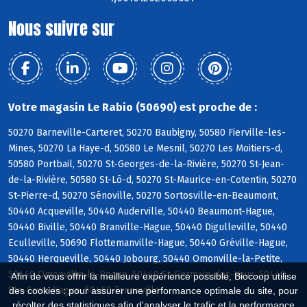
Nous suivre sur
Votre magasin Le Rabio (50690) est proche de :
50270 Barneville-Carteret, 50270 Baubigny, 50580 Fierville-les-
Mines, 50270 La Haye-d, 50580 Le Mesnil, 50270 Les Moitiers-d,
50580 Portbail, 50270 St-Georges-de-la-Rivière, 50270 St-Jean-
de-la-Rivière, 50580 St-Lô-d, 50270 St-Maurice-en-Cotentin, 50270
St-Pierre-d, 50270 Sénoville, 50270 Sortosville-en-Beaumont,
50440 Acqueville, 50440 Auderville, 50440 Beaumont-Hague,
50440 Biville, 50440 Branville-Hague, 50440 Digulleville, 50440
Eculleville, 50690 Flottemanville-Hague, 50440 Gréville-Hague,
50440 Herqueville, 50440 Jobourg, 50440 Omonville-la-Petite,
50440 Omonville-la-Rogue, 50440 St-Germain-des-Vaux, 50440
Afin de vous offrir la meilleure expérience possible, Biocoop utilise
Ste-Croix-Hague, 50460 Tonneville
des cookies : pour assurer une performance optimale du site, pour
récolter des statistiques afin d'analyser le trafic et la performance