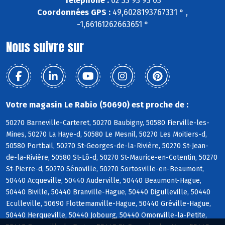
Téléphone :
02 33 93 93 03
Coordonnées GPS :
49,6028193767331 ° ,
-1,66161262663651 °
Nous suivre sur
Votre magasin Le Rabio (50690) est proche de :
50270 Barneville-Carteret, 50270 Baubigny, 50580 Fierville-les-
Mines, 50270 La Haye-d, 50580 Le Mesnil, 50270 Les Moitiers-d,
50580 Portbail, 50270 St-Georges-de-la-Rivière, 50270 St-Jean-
de-la-Rivière, 50580 St-Lô-d, 50270 St-Maurice-en-Cotentin, 50270
St-Pierre-d, 50270 Sénoville, 50270 Sortosville-en-Beaumont,
50440 Acqueville, 50440 Auderville, 50440 Beaumont-Hague,
50440 Biville, 50440 Branville-Hague, 50440 Digulleville, 50440
Eculleville, 50690 Flottemanville-Hague, 50440 Gréville-Hague,
50440 Herqueville, 50440 Jobourg, 50440 Omonville-la-Petite,