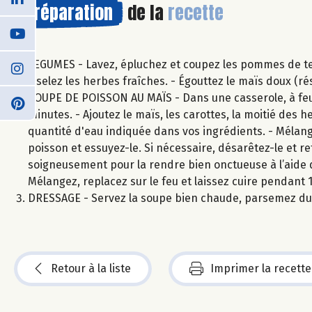
Préparation
de la
recette
LEGUMES - Lavez, épluchez et coupez les pommes de terr
ciselez les herbes fraîches. - Égouttez le maïs doux (ré
SOUPE DE POISSON AU MAÏS - Dans une casserole, à feu 
minutes. - Ajoutez le maïs, les carottes, la moitié des h
quantité d'eau indiquée dans vos ingrédients. - Mélange
poisson et essuyez-le. Si nécessaire, désarêtez-le et r
soigneusement pour la rendre bien onctueuse à l’aide d
Mélangez, replacez sur le feu et laissez cuire pendant 
DRESSAGE - Servez la soupe bien chaude, parsemez du r
Retour à la liste
Imprimer la recette