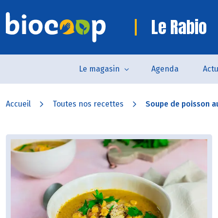
Le Rabio
Le magasin
Agenda
Actu
Accueil
Toutes nos recettes
Soupe de poisson a