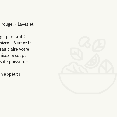
 rouge. - Lavez et
uge pendant 2
oivre. - Versez la
eau claire votre
mixez la soupe
s de poisson. -
n appétit !