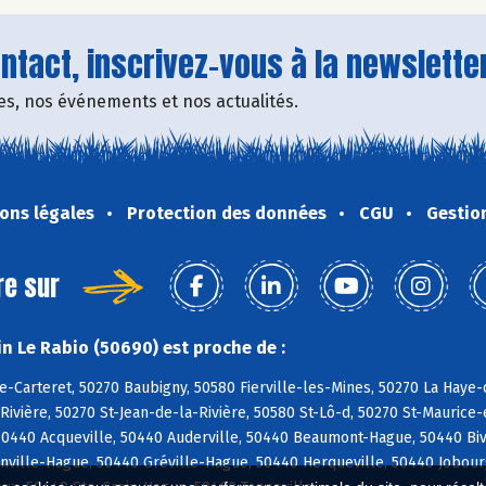
tact, inscrivez-vous à la newsletter
fres, nos événements et nos actualités.
ons légales
Protection des données
CGU
Gestio
re sur
n Le Rabio (50690) est proche de :
e-Carteret, 50270 Baubigny, 50580 Fierville-les-Mines, 50270 La Haye-d
ivière, 50270 St-Jean-de-la-Rivière, 50580 St-Lô-d, 50270 St-Maurice-e
440 Acqueville, 50440 Auderville, 50440 Beaumont-Hague, 50440 Bivill
nville-Hague, 50440 Gréville-Hague, 50440 Herqueville, 50440 Jobour