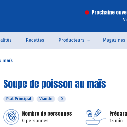
Prochaine ouve
V
alités
Recettes
Producteurs
Magazines
u maïs
Soupe de poisson au maïs
Plat Principal
Viande
0
Nombre de personnes
Prépara
0 personnes
15 min