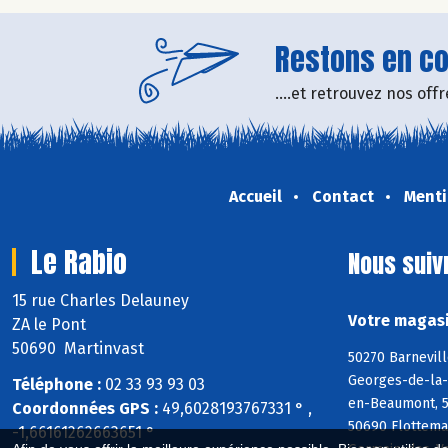
Restons en con
....et retrouvez nos of
Accueil
Contact
Menti
Le Rabio
Nous suiv
15 rue Charles Delauney
Votre magasi
ZA le Pont
50690 Martinvast
50270 Barnevill
Georges-de-la-R
Téléphone :
02 33 93 93 03
en-Beaumont, 50
Coordonnées GPS :
49,6028193767331 ° ,
50690 Flottema
-1,66161262663651 °