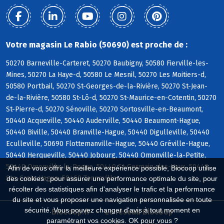
Votre magasin Le Rabio (50690) est proche de :
50270 Barneville-Carteret, 50270 Baubigny, 50580 Fierville-les-
Mines, 50270 La Haye-d, 50580 Le Mesnil, 50270 Les Moitiers-d,
50580 Portbail, 50270 St-Georges-de-la-Rivière, 50270 St-Jean-
de-la-Rivière, 50580 St-Lô-d, 50270 St-Maurice-en-Cotentin, 50270
St-Pierre-d, 50270 Sénoville, 50270 Sortosville-en-Beaumont,
50440 Acqueville, 50440 Auderville, 50440 Beaumont-Hague,
50440 Biville, 50440 Branville-Hague, 50440 Digulleville, 50440
Eculleville, 50690 Flottemanville-Hague, 50440 Gréville-Hague,
50440 Herqueville, 50440 Jobourg, 50440 Omonville-la-Petite,
50440 Omonville-la-Rogue, 50440 St-Germain-des-Vaux, 50440
Afin de vous offrir la meilleure expérience possible, Biocoop utilise
Ste-Croix-Hague, 50460 Tonneville
des cookies : pour assurer une performance optimale du site, pour
récolter des statistiques afin d'analyser le trafic et la performance
du site et vous proposer une navigation personnalisée en toute
sécurité. Vous pouvez changer d'avis à tout moment en
Biocoop.fr
Le réseau Biocoop
paramétrant vos cookies. OK pour vous ?