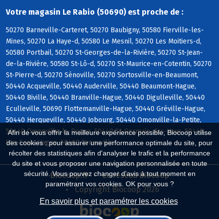
Votre magasin Le Rabio (50690) est proche de :
50270 Barneville-Carteret, 50270 Baubigny, 50580 Fierville-les-
Mines, 50270 La Haye-d, 50580 Le Mesnil, 50270 Les Moitiers-d,
50580 Portbail, 50270 St-Georges-de-la-Rivière, 50270 St-Jean-
de-la-Rivière, 50580 St-Lô-d, 50270 St-Maurice-en-Cotentin, 50270
St-Pierre-d, 50270 Sénoville, 50270 Sortosville-en-Beaumont,
50440 Acqueville, 50440 Auderville, 50440 Beaumont-Hague,
50440 Biville, 50440 Branville-Hague, 50440 Digulleville, 50440
Eculleville, 50690 Flottemanville-Hague, 50440 Gréville-Hague,
50440 Herqueville, 50440 Jobourg, 50440 Omonville-la-Petite,
50440 Omonville-la-Rogue, 50440 St-Germain-des-Vaux, 50440
Afin de vous offrir la meilleure expérience possible, Biocoop utilise
Ste-Croix-Hague, 50460 Tonneville
des cookies : pour assurer une performance optimale du site, pour
récolter des statistiques afin d'analyser le trafic et la performance
du site et vous proposer une navigation personnalisée en toute
sécurité. Vous pouvez changer d'avis à tout moment en
Biocoop.fr
Le réseau Biocoop
paramétrant vos cookies. OK pour vous ?
Copyright Biocoop 2026
En savoir plus et paramétrer les cookies