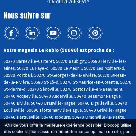
-1,66161262663651 °
Nous suivre sur
Votre magasin Le Rabio (50690) est proche de :
50270 Barneville-Carteret, 50270 Baubigny, 50580 Fierville-les-
Mines, 50270 La Haye-d, 50580 Le Mesnil, 50270 Les Moitiers-d,
50580 Portbail, 50270 St-Georges-de-la-Rivière, 50270 St-Jean-
de-la-Rivière, 50580 St-Lô-d, 50270 St-Maurice-en-Cotentin, 50270
St-Pierre-d, 50270 Sénoville, 50270 Sortosville-en-Beaumont,
50440 Acqueville, 50440 Auderville, 50440 Beaumont-Hague,
50440 Biville, 50440 Branville-Hague, 50440 Digulleville, 50440
Eculleville, 50690 Flottemanville-Hague, 50440 Gréville-Hague,
50440 Herqueville, 50440 Jobourg, 50440 Omonville-la-Petite,
50440 Omonville-la-Rogue, 50440 St-Germain-des-Vaux, 50440
Afin de vous offrir la meilleure expérience possible, Biocoop utilise
Ste-Croix-Hague, 50460 Tonneville
des cookies : pour assurer une performance optimale du site, pour