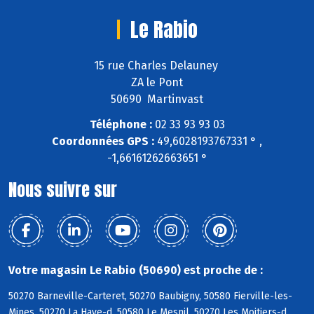
Le Rabio
15 rue Charles Delauney
ZA le Pont
50690 Martinvast
Téléphone :
02 33 93 93 03
Coordonnées GPS :
49,6028193767331 ° ,
-1,66161262663651 °
Nous suivre sur
Votre magasin Le Rabio (50690) est proche de :
50270 Barneville-Carteret, 50270 Baubigny, 50580 Fierville-les-
Mines, 50270 La Haye-d, 50580 Le Mesnil, 50270 Les Moitiers-d,