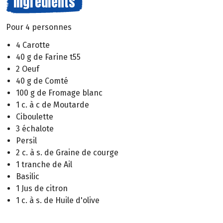
Ingrédients
Pour 4 personnes
4 Carotte
40 g de Farine t55
2 Oeuf
40 g de Comté
100 g de Fromage blanc
1 c. à c de Moutarde
Ciboulette
3 échalote
Persil
2 c. à s. de Graine de courge
1 tranche de Ail
Basilic
1 Jus de citron
1 c. à s. de Huile d'olive