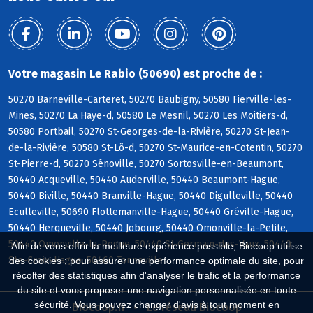
Votre magasin Le Rabio (50690) est proche de :
50270 Barneville-Carteret, 50270 Baubigny, 50580 Fierville-les-
Mines, 50270 La Haye-d, 50580 Le Mesnil, 50270 Les Moitiers-d,
50580 Portbail, 50270 St-Georges-de-la-Rivière, 50270 St-Jean-
de-la-Rivière, 50580 St-Lô-d, 50270 St-Maurice-en-Cotentin, 50270
St-Pierre-d, 50270 Sénoville, 50270 Sortosville-en-Beaumont,
50440 Acqueville, 50440 Auderville, 50440 Beaumont-Hague,
50440 Biville, 50440 Branville-Hague, 50440 Digulleville, 50440
Eculleville, 50690 Flottemanville-Hague, 50440 Gréville-Hague,
50440 Herqueville, 50440 Jobourg, 50440 Omonville-la-Petite,
50440 Omonville-la-Rogue, 50440 St-Germain-des-Vaux, 50440
Afin de vous offrir la meilleure expérience possible, Biocoop utilise
Ste-Croix-Hague, 50460 Tonneville
des cookies : pour assurer une performance optimale du site, pour
récolter des statistiques afin d'analyser le trafic et la performance
du site et vous proposer une navigation personnalisée en toute
sécurité. Vous pouvez changer d'avis à tout moment en
Biocoop.fr
Le réseau Biocoop