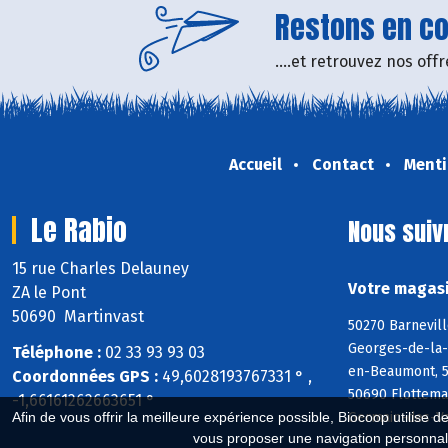
Restons en con
....et retrouvez nos of
Accueil
Contact
Menti
Le Rabio
Nous suiv
15 rue Charles Delauney
Votre magasi
ZA le Pont
50690 Martinvast
50270 Barnevill
Georges-de-la-R
Téléphone :
02 33 93 93 03
en-Beaumont, 50
Coordonnées GPS :
49,6028193767331 ° ,
50690 Flottema
-1,66161262663651 °
Germain-des-Va
Afin de vous offrir la meilleure expérience possible, Biocoop utilise d
vous proposer une navigation personnal