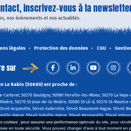
tact, inscrivez-vous à la newsletter
fres, nos événements et nos actualités.
ons légales
Protection des données
CGU
Gestio
re sur
n Le Rabio (50690) est proche de :
e-Carteret, 50270 Baubigny, 50580 Fierville-les-Mines, 50270 La Haye-d
ivière, 50270 St-Jean-de-la-Rivière, 50580 St-Lô-d, 50270 St-Maurice-e
440 Acqueville, 50440 Auderville, 50440 Beaumont-Hague, 50440 Bivill
nville-Hague, 50440 Gréville-Hague, 50440 Herqueville, 50440 Jobour
ux, 50440 Ste-Croix-Hague, 50460 Tonneville
es cookies : pour assurer une performance optimale du site, pour récolter
isée en toute sécurité. Vous pouvez changer d'avis à tout moment en 