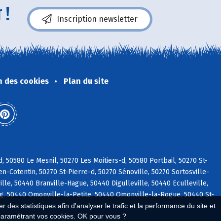
 !
Inscription newsletter
n des cookies
Plan du site
, 50580 Le Mesnil, 50270 Les Moitiers-d, 50580 Portbail, 50270 St-
n-Cotentin, 50270 St-Pierre-d, 50270 Sénoville, 50270 Sortosville-
e, 50440 Branville-Hague, 50440 Digulleville, 50440 Eculleville,
g, 50440 Omonville-la-Petite, 50440 Omonville-la-Rogue, 50440 St-
 des statistiques afin d'analyser le trafic et la performance du site et
paramétrant vos cookies. OK pour vous ?