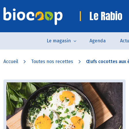
Le Rabio
Le magasin
Agenda
Actu
Accueil
Toutes nos recettes
Œufs cocottes aux ép