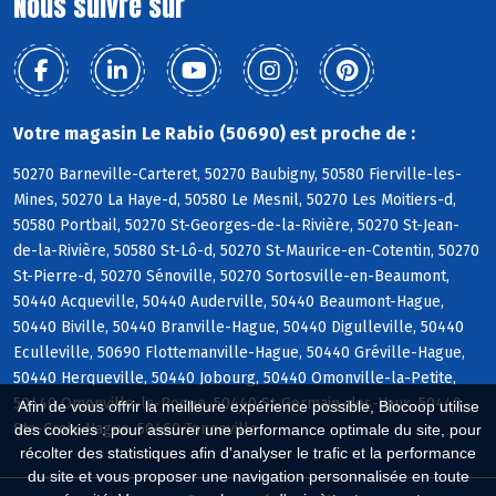
Nous suivre sur
Votre magasin Le Rabio (50690) est proche de :
50270 Barneville-Carteret, 50270 Baubigny, 50580 Fierville-les-
Mines, 50270 La Haye-d, 50580 Le Mesnil, 50270 Les Moitiers-d,
50580 Portbail, 50270 St-Georges-de-la-Rivière, 50270 St-Jean-
de-la-Rivière, 50580 St-Lô-d, 50270 St-Maurice-en-Cotentin, 50270
St-Pierre-d, 50270 Sénoville, 50270 Sortosville-en-Beaumont,
50440 Acqueville, 50440 Auderville, 50440 Beaumont-Hague,
50440 Biville, 50440 Branville-Hague, 50440 Digulleville, 50440
Eculleville, 50690 Flottemanville-Hague, 50440 Gréville-Hague,
50440 Herqueville, 50440 Jobourg, 50440 Omonville-la-Petite,
50440 Omonville-la-Rogue, 50440 St-Germain-des-Vaux, 50440
Afin de vous offrir la meilleure expérience possible, Biocoop utilise
Ste-Croix-Hague, 50460 Tonneville
des cookies : pour assurer une performance optimale du site, pour
récolter des statistiques afin d'analyser le trafic et la performance
du site et vous proposer une navigation personnalisée en toute