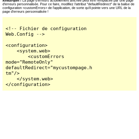
Remarques :
La page d'erreurs actuellement affichée peut être remplacée par une page
d'erreurs personnalisée. Pour ce faire, modifiez l'attribut "defaultRedirect" de la balise de
configuration <customErrors> de l'application, de sorte qu'il pointe vers une URL de la
page d'erreurs personnalisée !
<!-- Fichier de configuration 
Web.Config -->

<configuration>

    <system.web>

        <customErrors 
mode="RemoteOnly" 
defaultRedirect="mycustompage.h
tm"/>

    </system.web>

</configuration>