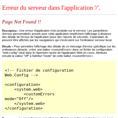
Erreur du serveur dans l'application '/'.
Page Not Found !!
Description :
Une erreur d'application s'est produite sur le serveur. Les paramètres
d'erreur personnalisés actuels pour cette application empêchent l'affichage à distance
des détails de l'erreur de l'application (pour des raisons de sécurité). Cependant, ils
peuvent être affichés par les navigateurs qui s'exécutent sur l'ordinateur serveur local.
Détails =
Pour permettre l'affichage des détails de ce message d'erreur spécifique sur les
ordinateurs distants, créez une balise <customErrors> dans un fichier de configuration
"web.config" situé dans le répertoire racine de l'application Web en cours. Attribuez
ensuite la valeur "off" à l'attribut "mode" de cette balise <customErrors>.
<!-- Fichier de configuration 
Web.Config -->

<configuration>

    <system.web>

        <customErrors 
mode="Off"/>

    </system.web>

</configuration>