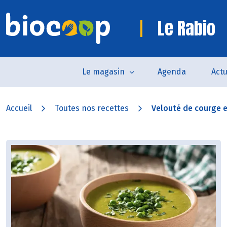
Le Rabio
Le magasin
Agenda
Actu
Accueil
Toutes nos recettes
Velouté de courge et