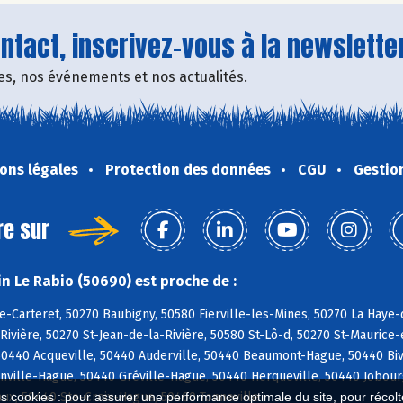
tact, inscrivez-vous à la newsletter
fres, nos événements et nos actualités.
ons légales
Protection des données
CGU
Gestio
re sur
n Le Rabio (50690) est proche de :
e-Carteret, 50270 Baubigny, 50580 Fierville-les-Mines, 50270 La Haye-d
ivière, 50270 St-Jean-de-la-Rivière, 50580 St-Lô-d, 50270 St-Maurice-e
440 Acqueville, 50440 Auderville, 50440 Beaumont-Hague, 50440 Bivill
nville-Hague, 50440 Gréville-Hague, 50440 Herqueville, 50440 Jobour
ux, 50440 Ste-Croix-Hague, 50460 Tonneville
es cookies : pour assurer une performance optimale du site, pour récolter