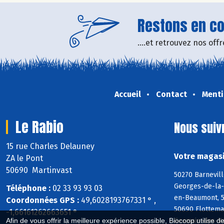
Restons en con
....et retrouvez nos of
Accueil
Contact
Menti
Le Rabio
Nous suiv
15 rue Charles Delauney
Votre magasi
ZA le Pont
50690 Martinvast
50270 Barnevill
Georges-de-la-R
Téléphone :
02 33 93 93 03
en-Beaumont, 50
Coordonnées GPS :
49,6028193767331 ° ,
50690 Flottema
-1,66161262663651 °
Germain-des-Va
Afin de vous offrir la meilleure expérience possible, Biocoop utilise d