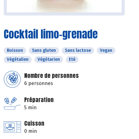
Cocktail limo-grenade
Boisson
Sans gluten
Sans lactose
Vegan
Végétalien
Végétarien
Eté
Nombre de personnes
6 personnes
Préparation
5 min
Cuisson
0 min