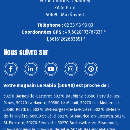
15 rue Charles Delauney
ZA le Pont
50690 Martinvast
Téléphone :
02 33 93 93 03
Coordonnées GPS :
49,6028193767331 ° ,
-1,66161262663651 °
Nous suivre sur
Votre magasin Le Rabio (50690) est proche de :
50270 Barneville-Carteret, 50270 Baubigny, 50580 Fierville-les-
Mines, 50270 La Haye-d, 50580 Le Mesnil, 50270 Les Moitiers-d,
50580 Portbail, 50270 St-Georges-de-la-Rivière, 50270 St-Jean-
de-la-Rivière, 50580 St-Lô-d, 50270 St-Maurice-en-Cotentin, 50270
St-Pierre-d, 50270 Sénoville, 50270 Sortosville-en-Beaumont,
50440 Acqueville, 50440 Auderville, 50440 Beaumont-Hague,