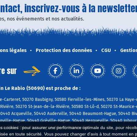
tact, inscrivez-vous à la newsletter
fres, nos événements et nos actualités.
ons légales
Protection des données
CGU
Gestio
re sur
n Le Rabio (50690) est proche de :
e-Carteret, 50270 Baubigny, 50580 Fierville-les-Mines, 50270 La Haye-d
ivière, 50270 St-Jean-de-la-Rivière, 50580 St-Lô-d, 50270 St-Maurice-e
440 Acqueville, 50440 Auderville, 50440 Beaumont-Hague, 50440 Bivill
nville-Hague, 50440 Gréville-Hague, 50440 Herqueville, 50440 Jobour
ux, 50440 Ste-Croix-Hague, 50460 Tonneville
es cookies : pour assurer une performance optimale du site, pour récolter
isée en toute sécurité. Vous pouvez changer d'avis à tout moment en 