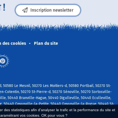
 !
Inscription newsletter
n des cookies
Plan du site
, 50580 Le Mesnil, 50270 Les Moitiers-d, 50580 Portbail, 50270 St-
n-Cotentin, 50270 St-Pierre-d, 50270 Sénoville, 50270 Sortosville-
e, 50440 Branville-Hague, 50440 Digulleville, 50440 Eculleville,
g, 50440 Omonville-la-Petite, 50440 Omonville-la-Rogue, 50440 St-
 des statistiques afin d'analyser le trafic et la performance du site et
paramétrant vos cookies. OK pour vous ?