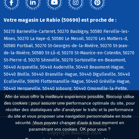
Votre magasin Le Rabio (50690) est proche de :
50270 Barneville-Carteret, 50270 Baubigny, 50580 Fierville-les-
Mines, 50270 La Haye-d, 50580 Le Mesnil, 50270 Les Moitiers-d,
50580 Portbail, 50270 St-Georges-de-la-Rivière, 50270 St-Jean-
de-la-Rivière, 50580 St-Lô-d, 50270 St-Maurice-en-Cotentin, 50270
St-Pierre-d, 50270 Sénoville, 50270 Sortosville-en-Beaumont,
50440 Acqueville, 50440 Auderville, 50440 Beaumont-Hague,
50440 Biville, 50440 Branville-Hague, 50440 Digulleville, 50440
Eculleville, 50690 Flottemanville-Hague, 50440 Gréville-Hague,
50440 Herqueville, 50440 Jobourg, 50440 Omonville-la-Petite,
50440 Omonville-la-Rogue, 50440 St-Germain-des-Vaux, 50440
Afin de vous offrir la meilleure expérience possible, Biocoop utilise
Ste-Croix-Hague, 50460 Tonneville
des cookies : pour assurer une performance optimale du site, pour
récolter des statistiques afin d'analyser le trafic et la performance
du site et vous proposer une navigation personnalisée en toute
sécurité. Vous pouvez changer d'avis à tout moment en
Biocoop.fr
Le réseau Biocoop
paramétrant vos cookies. OK pour vous ?
Copyright Biocoop 2026