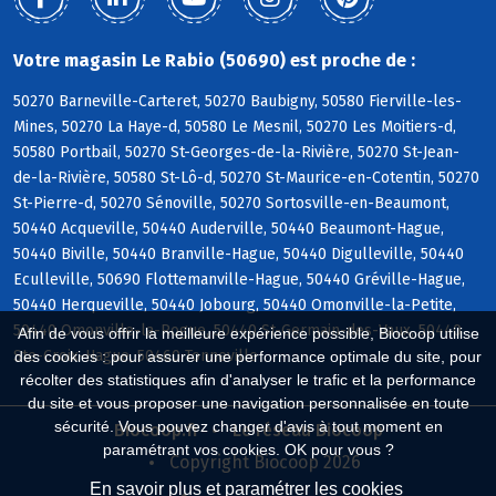
Votre magasin Le Rabio (50690) est proche de :
50270 Barneville-Carteret, 50270 Baubigny, 50580 Fierville-les-
Mines, 50270 La Haye-d, 50580 Le Mesnil, 50270 Les Moitiers-d,
50580 Portbail, 50270 St-Georges-de-la-Rivière, 50270 St-Jean-
de-la-Rivière, 50580 St-Lô-d, 50270 St-Maurice-en-Cotentin, 50270
St-Pierre-d, 50270 Sénoville, 50270 Sortosville-en-Beaumont,
50440 Acqueville, 50440 Auderville, 50440 Beaumont-Hague,
50440 Biville, 50440 Branville-Hague, 50440 Digulleville, 50440
Eculleville, 50690 Flottemanville-Hague, 50440 Gréville-Hague,
50440 Herqueville, 50440 Jobourg, 50440 Omonville-la-Petite,
50440 Omonville-la-Rogue, 50440 St-Germain-des-Vaux, 50440
Afin de vous offrir la meilleure expérience possible, Biocoop utilise
Ste-Croix-Hague, 50460 Tonneville
des cookies : pour assurer une performance optimale du site, pour
récolter des statistiques afin d'analyser le trafic et la performance
du site et vous proposer une navigation personnalisée en toute
sécurité. Vous pouvez changer d'avis à tout moment en
Biocoop.fr
Le réseau Biocoop
paramétrant vos cookies. OK pour vous ?
Copyright Biocoop 2026
En savoir plus et paramétrer les cookies