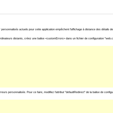
 personnalisés actuels pour cette application empêchent l'affichage à distance des détails de 
rdinateurs distants, créez une balise <customErrors> dans un fichier de configuration "web.con
urs personnalisée. Pour ce faire, modifiez l'attribut "defaultRedirect" de la balise de config