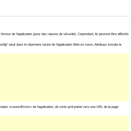
l'erreur de l'application (pour des raisons de sécurité). Cependant, ils peuvent être affichés
fig" situé dans le répertoire racine de l'application Web en cours. Attribuez ensuite la
uration <customErrors> de l'application, de sorte qu'il pointe vers une URL de la page