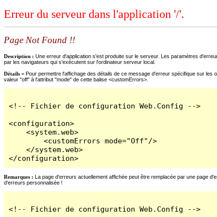
Erreur du serveur dans l'application '/'.
Page Not Found !!
Description :
Une erreur d'application s'est produite sur le serveur. Les paramètres d'erreur
par les navigateurs qui s'exécutent sur l'ordinateur serveur local.
Détails =
Pour permettre l'affichage des détails de ce message d'erreur spécifique sur les o
valeur "off" à l'attribut "mode" de cette balise <customErrors>.
<!-- Fichier de configuration Web.Config -->

<configuration>

    <system.web>

        <customErrors mode="Off"/>

    </system.web>

</configuration>
Remarques :
La page d'erreurs actuellement affichée peut être remplacée par une page d'erre
d'erreurs personnalisée !
<!-- Fichier de configuration Web.Config -->
