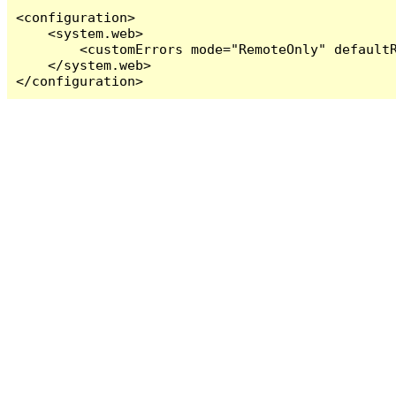
<configuration>

    <system.web>

        <customErrors mode="RemoteOnly" defaultR
    </system.web>

</configuration>