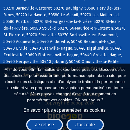
50270 Barneville-Carteret, 50270 Baubigny, 50580 Fierville-les-
Mines, 50270 La Haye-d, 50580 Le Mesnil, 50270 Les Moitiers-d,
50580 Portbail, 50270 St-Georges-de-la-Rivière, 50270 St-Jean-
de-la-Rivière, 50580 St-Lô-d, 50270 St-Maurice-en-Cotentin, 50270
St-Pierre-d, 50270 Sénoville, 50270 Sortosville-en-Beaumont,
50440 Acqueville, 50440 Auderville, 50440 Beaumont-Hague,
50440 Biville, 50440 Branville-Hague, 50440 Digulleville, 50440
Eculleville, 50690 Flottemanville-Hague, 50440 Gréville-Hague,
50440 Herqueville, 50440 Jobourg, 50440 Omonville-la-Petite,
50440 Omonville-la-Rogue, 50440 St-Germain-des-Vaux, 50440
Afin de vous offrir la meilleure expérience possible, Biocoop utilise
Ste-Croix-Hague, 50460 Tonneville
des cookies : pour assurer une performance optimale du site, pour
récolter des statistiques afin d'analyser le trafic et la performance
du site et vous proposer une navigation personnalisée en toute
sécurité. Vous pouvez changer d'avis à tout moment en
Biocoop.fr
Le réseau Biocoop
paramétrant vos cookies. OK pour vous ?
Copyright Biocoop 2026
En savoir plus et paramétrer les cookies
Je refuse
J'accepte
Réalisé par