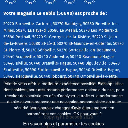
Votre magasin Le Rabio (50690) est proche de :
50270 Barneville-Carteret, 50270 Baubigny, 50580 Fierville-les-
Mines, 50270 La Haye-d, 50580 Le Mesnil, 50270 Les Moitiers-d,
50580 Portbail, 50270 St-Georges-de-la-Rivière, 50270 St-Jean-
de-la-Rivière, 50580 St-Lô-d, 50270 St-Maurice-en-Cotentin, 50270
St-Pierre-d, 50270 Sénoville, 50270 Sortosville-en-Beaumont,
50440 Acqueville, 50440 Auderville, 50440 Beaumont-Hague,
50440 Biville, 50440 Branville-Hague, 50440 Digulleville, 50440
Eculleville, 50690 Flottemanville-Hague, 50440 Gréville-Hague,
50440 Herqueville, 50440 Jobourg, 50440 Omonville-la-Petite,
50440 Omonville-la-Rogue, 50440 St-Germain-des-Vaux, 50440
Afin de vous offrir la meilleure expérience possible, Biocoop utilise
Ste-Croix-Hague, 50460 Tonneville
des cookies : pour assurer une performance optimale du site, pour
récolter des statistiques afin d'analyser le trafic et la performance
du site et vous proposer une navigation personnalisée en toute
sécurité. Vous pouvez changer d'avis à tout moment en
Biocoop.fr
Le réseau Biocoop
paramétrant vos cookies. OK pour vous ?
Copyright Biocoop 2026
En savoir plus et paramétrer les cookies