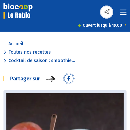
Le Rabio
Ouvert jusqu'à 19:00
Accueil
Toutes nos recettes
Cocktail de saison : smoothie...
Partager sur