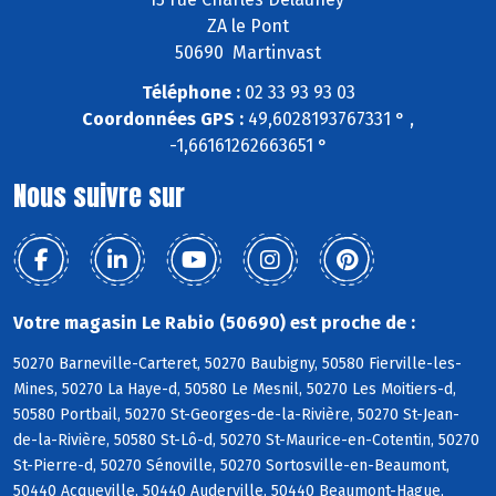
ZA le Pont
50690 Martinvast
Téléphone :
02 33 93 93 03
Coordonnées GPS :
49,6028193767331 ° ,
-1,66161262663651 °
Nous suivre sur
Votre magasin Le Rabio (50690) est proche de :
50270 Barneville-Carteret, 50270 Baubigny, 50580 Fierville-les-
Mines, 50270 La Haye-d, 50580 Le Mesnil, 50270 Les Moitiers-d,
50580 Portbail, 50270 St-Georges-de-la-Rivière, 50270 St-Jean-
de-la-Rivière, 50580 St-Lô-d, 50270 St-Maurice-en-Cotentin, 50270
St-Pierre-d, 50270 Sénoville, 50270 Sortosville-en-Beaumont,
50440 Acqueville, 50440 Auderville, 50440 Beaumont-Hague,