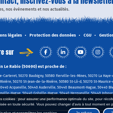
tact, inscrivez-vous à la newsletter
fres, nos événements et nos actualités.
ons légales
Protection des données
CGU
Gestio
re sur
n Le Rabio (50690) est proche de :
e-Carteret, 50270 Baubigny, 50580 Fierville-les-Mines, 50270 La Haye-d
ivière, 50270 St-Jean-de-la-Rivière, 50580 St-Lô-d, 50270 St-Maurice-e
440 Acqueville, 50440 Auderville, 50440 Beaumont-Hague, 50440 Bivill
nville-Hague, 50440 Gréville-Hague, 50440 Herqueville, 50440 Jobour
ux, 50440 Ste-Croix-Hague, 50460 Tonneville
es cookies : pour assurer une performance optimale du site, pour récolter
isée en toute sécurité. Vous pouvez changer d'avis à tout moment en 