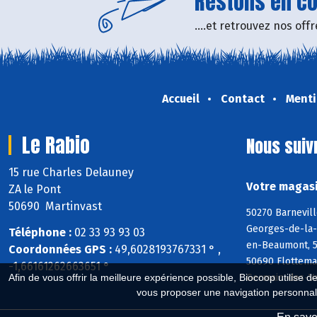
Restons en con
....et retrouvez nos of
Accueil
Contact
Menti
Le Rabio
Nous suiv
15 rue Charles Delauney
Votre magasi
ZA le Pont
50690 Martinvast
50270 Barnevill
Georges-de-la-R
Téléphone :
02 33 93 93 03
en-Beaumont, 50
Coordonnées GPS :
49,6028193767331 ° ,
50690 Flottema
-1,66161262663651 °
Germain-des-Va
Afin de vous offrir la meilleure expérience possible, Biocoop utilise d
vous proposer une navigation personnal