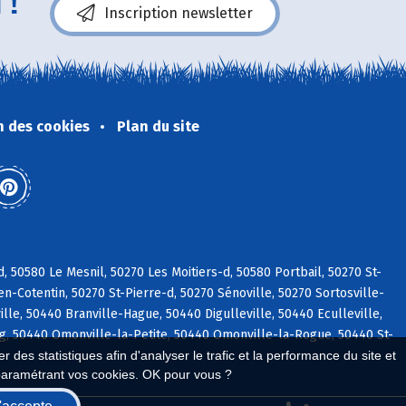
 !
Inscription newsletter
n des cookies
Plan du site
, 50580 Le Mesnil, 50270 Les Moitiers-d, 50580 Portbail, 50270 St-
n-Cotentin, 50270 St-Pierre-d, 50270 Sénoville, 50270 Sortosville-
e, 50440 Branville-Hague, 50440 Digulleville, 50440 Eculleville,
g, 50440 Omonville-la-Petite, 50440 Omonville-la-Rogue, 50440 St-
 des statistiques afin d'analyser le trafic et la performance du site et
paramétrant vos cookies. OK pour vous ?