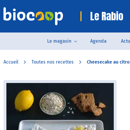
Le Rabio
Le magasin
Agenda
Actu
Accueil
Toutes nos recettes
Cheesecake au citr