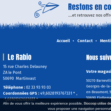
Restons en con
....et retrouvez nos of
Accueil
Contact
Menti
Le Rabio
Nous suiv
15 rue Charles Delauney
Votre magasi
ZA le Pont
50690 Martinvast
50270 Barnevill
Georges-de-la-R
Téléphone :
02 33 93 93 03
en-Beaumont, 50
Coordonnées GPS :
49,6028193767331 ° ,
50690 Flottema
-1,66161262663651 °
Germain-des-Va
Afin de vous offrir la meilleure expérience possible, Biocoop utilise d
vous proposer une navigation personnal