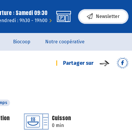
rture : Samedi 09:30
Newsletter
endredi : 9h30 - 19h00
Biocoop
Notre coopérative
Partager sur
emps
tion
Cuisson
0 min