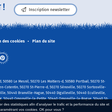
 !
Inscription newsletter
n des cookies
Plan du site
, 50580 Le Mesnil, 50270 Les Moitiers-d, 50580 Portbail, 50270 St-
n-Cotentin, 50270 St-Pierre-d, 50270 Sénoville, 50270 Sortosville-
e, 50440 Branville-Hague, 50440 Digulleville, 50440 Eculleville,
g, 50440 Omonville-la-Petite, 50440 Omonville-la-Rogue, 50440 St-
 des statistiques afin d'analyser le trafic et la performance du site et
paramétrant vos cookies. OK pour vous ?