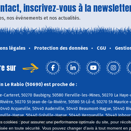
tact, inscrivez-vous à la newsletter
fres, nos événements et nos actualités.
ons légales
Protection des données
CGU
Gestio
re sur
n Le Rabio (50690) est proche de :
e-Carteret, 50270 Baubigny, 50580 Fierville-les-Mines, 50270 La Haye-d
ivière, 50270 St-Jean-de-la-Rivière, 50580 St-Lô-d, 50270 St-Maurice-e
440 Acqueville, 50440 Auderville, 50440 Beaumont-Hague, 50440 Bivill
nville-Hague, 50440 Gréville-Hague, 50440 Herqueville, 50440 Jobour
ux, 50440 Ste-Croix-Hague, 50460 Tonneville
es cookies : pour assurer une performance optimale du site, pour récolter
isée en toute sécurité. Vous pouvez changer d'avis à tout moment en 