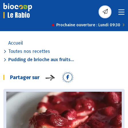
Le Rabio
Prochaine ouverture : Lundi 09:30
Accueil
Toutes nos recettes
Pudding de brioche aux fruits...
Partager sur