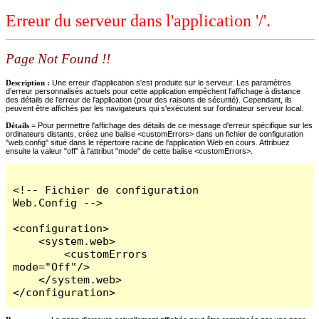
Erreur du serveur dans l'application '/'.
Page Not Found !!
Description :
Une erreur d'application s'est produite sur le serveur. Les paramètres
d'erreur personnalisés actuels pour cette application empêchent l'affichage à distance
des détails de l'erreur de l'application (pour des raisons de sécurité). Cependant, ils
peuvent être affichés par les navigateurs qui s'exécutent sur l'ordinateur serveur local.
Détails =
Pour permettre l'affichage des détails de ce message d'erreur spécifique sur les
ordinateurs distants, créez une balise <customErrors> dans un fichier de configuration
"web.config" situé dans le répertoire racine de l'application Web en cours. Attribuez
ensuite la valeur "off" à l'attribut "mode" de cette balise <customErrors>.
<!-- Fichier de configuration 
Web.Config -->

<configuration>

    <system.web>

        <customErrors 
mode="Off"/>

    </system.web>

</configuration>