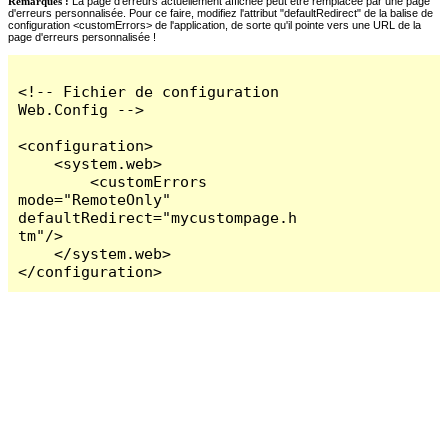
Remarques :
La page d'erreurs actuellement affichée peut être remplacée par une page
d'erreurs personnalisée. Pour ce faire, modifiez l'attribut "defaultRedirect" de la balise de
configuration <customErrors> de l'application, de sorte qu'il pointe vers une URL de la
page d'erreurs personnalisée !
<!-- Fichier de configuration 
Web.Config -->

<configuration>

    <system.web>

        <customErrors 
mode="RemoteOnly" 
defaultRedirect="mycustompage.h
tm"/>

    </system.web>

</configuration>